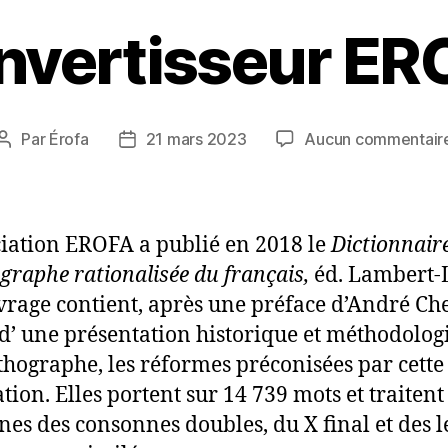
nvertisseur ER
Par
Érofa
21 mars 2023
Aucun commentair
Auteur
Date
de
de
l’article
l’article
ciation EROFA a publié en 2018 le
Dictionnair
ographe rationalisée du français,
éd. Lambert-
vrage contient, après une préface d’André Ch
 d’ une présentation historique et méthodolog
rthographe, les réformes préconisées par cette
ation. Elles portent sur 14 739 mots et traitent
es des consonnes doubles, du X final et des l