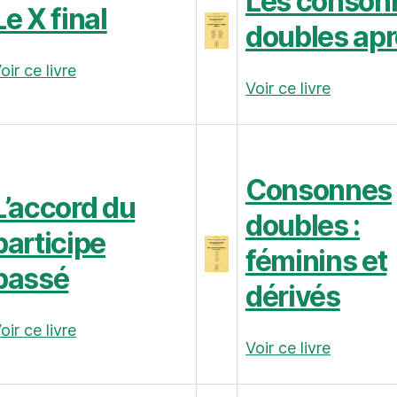
Les conson
Le X final
doubles apr
oir ce livre
Voir ce livre
Consonnes
L’accord du
doubles :
participe
féminins et
passé
dérivés
oir ce livre
Voir ce livre