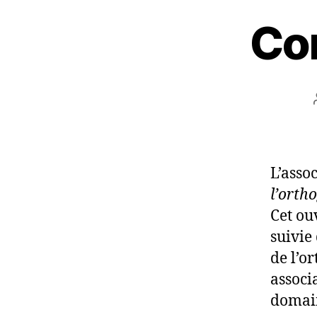
Co
L’asso
l’orth
Cet ou
suivie
de l’o
associ
domain