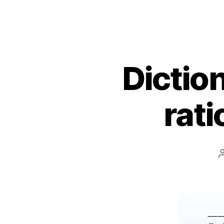
Dictio
rati