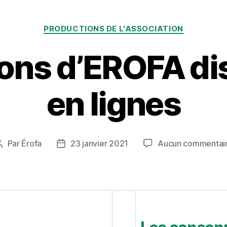
Catégories
PRODUCTIONS DE L'ASSOCIATION
ions d’EROFA di
en lignes
Par
Érofa
23 janvier 2021
Aucun commentai
Auteur
Date
de
de
l’article
l’article