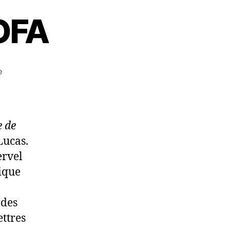
OFA
sur
e
Convertisseur
EROFA
e de
Lucas.
ervel
ique
 des
ettres