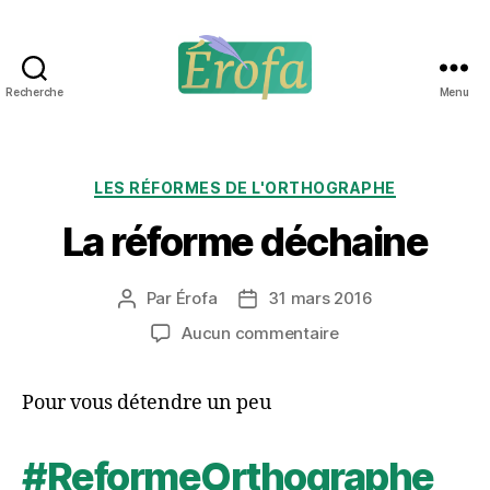
Recherche
Menu
Érofa
Catégories
LES RÉFORMES DE L'ORTHOGRAPHE
La réforme déchaine
Par
Érofa
31 mars 2016
Auteur
Date
de
de
sur
Aucun commentaire
l’article
l’article
La
réforme
Pour vous détendre un peu
déchaine
#ReformeOrthographe