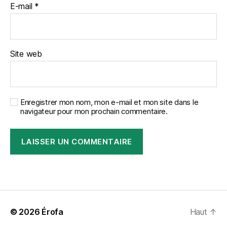
E-mail
*
Site web
Enregistrer mon nom, mon e-mail et mon site dans le
navigateur pour mon prochain commentaire.
A
l
t
e
r
© 2026
Érofa
Haut
↑
n