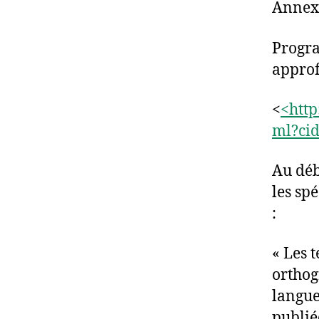
Annex
Progra
approf
<
<http
ml?ci
Au déb
les spé
:
« Les t
orthog
langue
publié