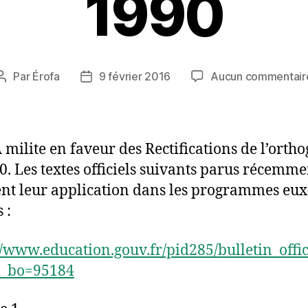
1990
Par
Érofa
9 février 2016
Aucun commentair
Auteur
Date
de
de
l’article
l’article
milite en faveur des Rectifications de l’orth
0. Les textes officiels suivants parus récemme
ent leur application dans les programmes eux
 :
//www.education.gouv.fr/pid285/bulletin_offic
d_bo=95184