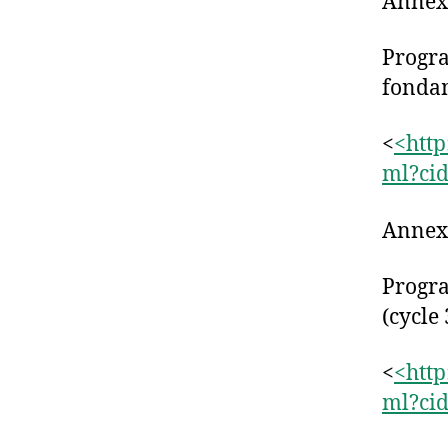
Annex
Progra
fondam
<
<http
ml?ci
Annex
Progra
(cycle 
<
<http
ml?ci