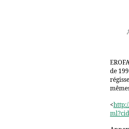
EROFA 
de 199
régiss
mêmes
<
http:
ml?ci