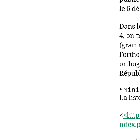
le 6 d
Dans l
4, on 
(gramm
l’orth
orthog
Républ
•
Mini
La lis
<
<http
ndex.