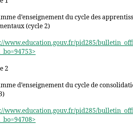
e 1
mme d’enseignement du cycle des apprentis
entaux (cycle 2)
://www.education.gouv.fr/pid285/bulletin_offi
d_bo=94753>
e 2
mme d’enseignement du cycle de consolidat
3)
://www.education.gouv.fr/pid285/bulletin_offi
d_bo=94708>