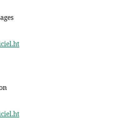
sages
ciel.ht
ion
ciel.ht