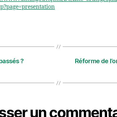
hp?page=presentation
 passés ?
Réforme de l’or
isser un commenta