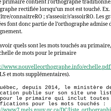
e primaire contient l’orthographe traditionnel
ographe rectifiée lorsqu’un mot est touché. Ex.
ître/connaitreRO ; s’asseoir/s’assoirRO. Les g
iées font donc partie de l’orthographe admise
ignement.
avoir quels sont les mots touchés au primaire
échelle de mots pour le primaire
://www.nouvelleorthographe.info/echelle.pdf
S et mots supplémentaires).
uébec, depuis 2014, le ministère d
cation publie sur son site une lis
pour le primaire qui inclut toutes
fications pour les mots touchés :
://www7.mels.gouv.qc.ca/DC/liste_orthograph