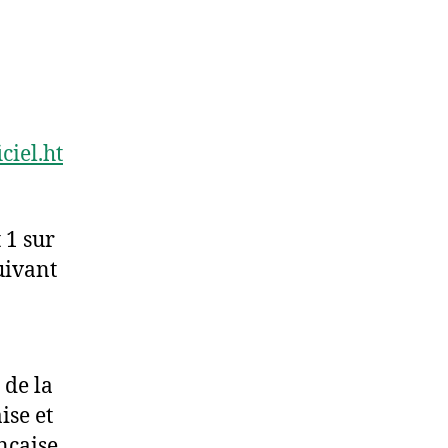
ciel.ht
 1 sur
suivant
 de la
ise et
nçaise