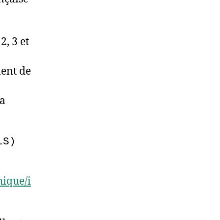
, 3 et
ment de
la
LS)
hique/i