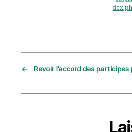
dex.p
←
Revoir l’accord des participes
La