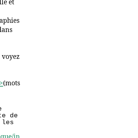
le et
raphies
 dans
, voyez
>
(mots
e
te de
 les
ique/in