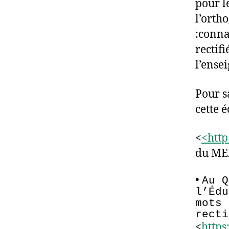
pour l
l’orth
:conna
rectif
l’ense
Pour s
cette 
<
<http
du MEL
•
Au Q
l’Édu
mots 
recti
<
https