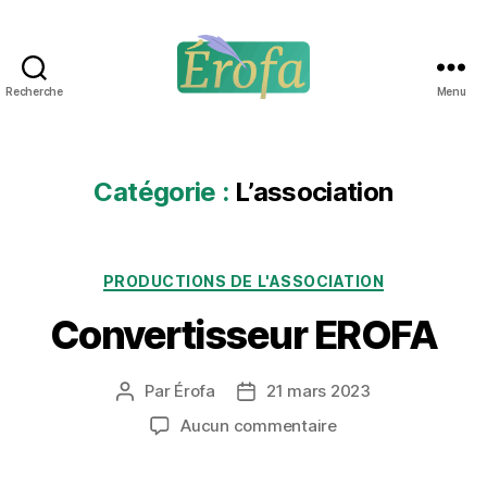
Recherche
Menu
Érofa
Catégorie :
L’association
Catégories
PRODUCTIONS DE L'ASSOCIATION
Convertisseur EROFA
Par
Érofa
21 mars 2023
Auteur
Date
de
de
sur
Aucun commentaire
l’article
l’article
Convertisseur
EROFA