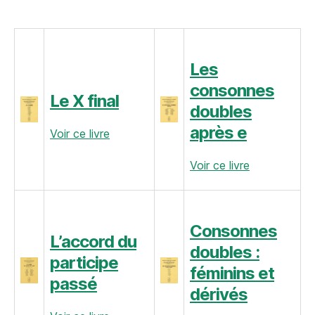
d’EROFA
disponibles
en
lignes
Les
consonnes
Le X final
doubles
après e
Voir ce livre
Voir ce livre
Consonnes
L’accord du
doubles :
participe
féminins et
passé
dérivés