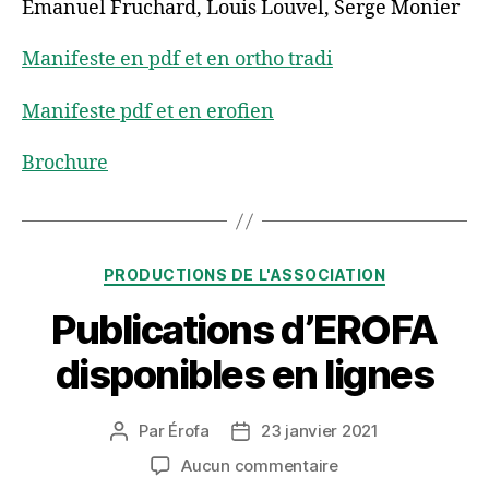
Émanuel Fruchard, Louis Louvel, Serge Monier
Manifeste en pdf et en ortho tradi
Manifeste pdf et en erofien
Brochure
Catégories
PRODUCTIONS DE L'ASSOCIATION
Publications d’EROFA
disponibles en lignes
Par
Érofa
23 janvier 2021
Auteur
Date
de
de
sur
Aucun commentaire
l’article
l’article
Publications