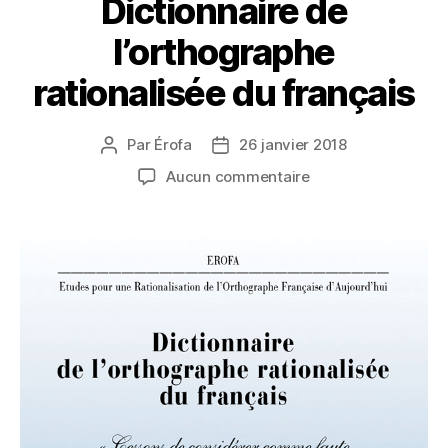
Dictionnaire de
l’orthographe
rationalisée du français
Par
Érofa
26 janvier 2018
Auteur
Date
de
de
sur
Aucun commentaire
l’article
l’article
Dictionnaire
de
l’orthographe
rationalisée
du
français