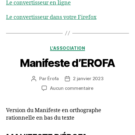
Le convertisseur en ligne
Le convertisseur dans votre Firefox
Catégories
L'ASSOCIATION
Manifeste d’EROFA
Par
Érofa
2 janvier 2023
Auteur
Date
de
de
sur
Aucun commentaire
l’article
l’article
Manifeste
d’EROFA
Version du Manifeste en orthographe
rationnelle en bas du texte