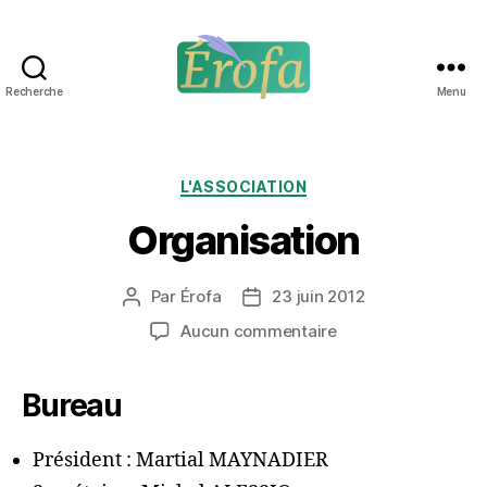
Recherche
Menu
Érofa
Catégories
L'ASSOCIATION
Organisation
Par
Érofa
23 juin 2012
Auteur
Date
de
de
sur
Aucun commentaire
l’article
l’article
Organisation
Bureau
Président : Martial MAYNADIER